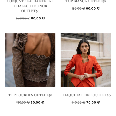
CONJUNTO FALDA NEREA +
TOP BIANCA OUTLET50
CHALECO LEONOR
€
€
130,00
60,00
OUTLET50
€
€
250,00
80,00
TOP LOURDES OUTLET50
CHAQUETA LEIRE OUTLET50
€
€
€
€
130,00
60,00
140,00
70,00