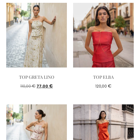
TOP GRETA LINO
TOP ELBA
€
€
€
110,00
77,00
120,00