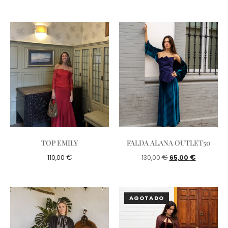
TOP EMILY
FALDA ALANA OUTLET50
€
€
€
110,00
130,00
65,00