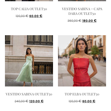
TOP CALIA OUTLET50
VESTIDO SABINA + CAPA
DARA OUTLET50
€
€
120,00
60,00
€
€
360,00
180,00
VESTIDO SABINA OUTLET50
TOP ELBA OUTLET50
€
€
€
€
240,00
120,00
120,00
60,00