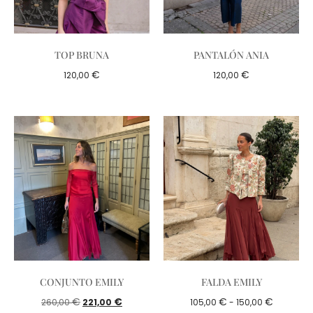
TOP BRUNA
PANTALÓN ANIA
€
€
120,00
120,00
CONJUNTO EMILY
FALDA EMILY
€
€
€
€
260,00
221,00
105,00
-
150,00