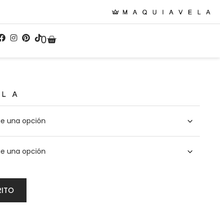
0
RITO