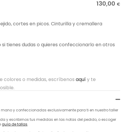
130,00
€
jido, cortes en picos. Cinturilla y cremallera
i tienes dudas o quieres confeccionarlo en otros
re colores o medidas, escríbenos
aquí
y te
osible.
mano y confeccionadas exclusivamente para ti en nuestro taller
a y escribirnos tus medidas en las notas del pedido, o escoger
a
guía de tallas
.