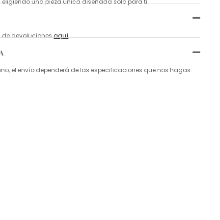
 eligiendo una pieza única diseñada solo para ti.
ca de devoluciones
aquí
.
A
, el envío dependerá de las especificaciones que nos hagas.