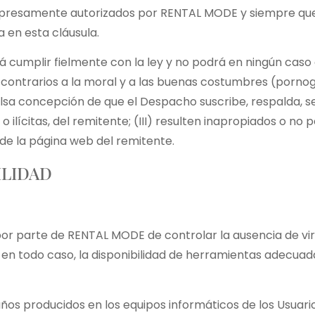
 expresamente autorizados por RENTAL MODE y siempre que
a en esta cláusula.
á cumplir fielmente con la ley y no podrá en ningún caso
o contrarios a la moral y a las buenas costumbres (pornográf
falsa concepción de que el Despacho suscribe, respalda, s
 o ilícitas, del remitente; (III) resulten inapropiados o 
 de la página web del remitente.
ILIDAD
n por parte de RENTAL MODE de controlar la ausencia de vi
 en todo caso, la disponibilidad de herramientas adecuad
os producidos en los equipos informáticos de los Usuario