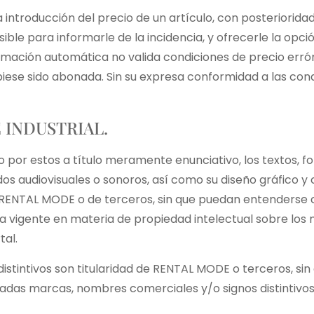
a introducción del precio de un artículo, con posteriorida
ble para informarle de la incidencia, y ofrecerle la opc
irmación automática no valida condiciones de precio erró
iese sido abonada. Sin su expresa conformidad a las cond
 INDUSTRIAL.
 por estos a título meramente enunciativo, los textos, fot
os audiovisuales o sonoros, así como su diseño gráfico y 
e RENTAL MODE o de terceros, sin que puedan entenderse c
 vigente en materia de propiedad intelectual sobre los 
tal.
istintivos son titularidad de RENTAL MODE o terceros, si
tadas marcas, nombres comerciales y/o signos distintivos