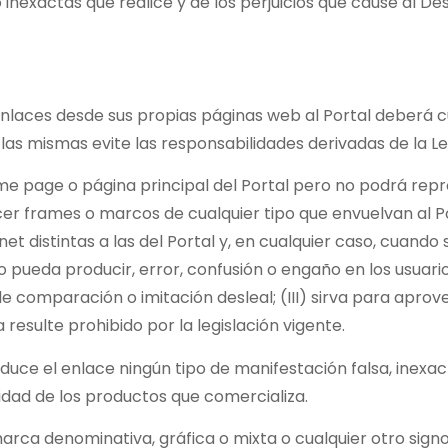
 inexactas que realice y de los perjuicios que cause al D
 enlaces desde sus propias páginas web al Portal deberá c
las mismas evite las responsabilidades derivadas de la Le
me page o página principal del Portal pero no podrá repro
ecer frames o marcos de cualquier tipo que envuelvan al Po
et distintas a las del Portal y, en cualquier caso, cuand
 o pueda producir, error, confusión o engaño en los usua
de comparación o imitación desleal; (III) sirva para aprov
resulte prohibido por la legislación vigente.
roduce el enlace ningún tipo de manifestación falsa, inex
idad de los productos que comercializa.
 marca denominativa, gráfica o mixta o cualquier otro sign