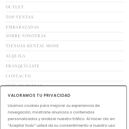
OUTLET
TOP VENTAS
EMBARAZADAS
SOBRE NOSOTRAS
TIENDAS RENTAL MODE
ALQUILA
FRANQUÍCIATE
CONTACTO
GUÍA DE TALLAS
VALORAMOS TU PRIVACIDAD
LEGAL
Usamos cookies para mejorar su experiencia de
navegación, mostrarle anuncios o contenidos
TÉRMINOS Y CONDICIONES
personalizados y analizar nuestro tráfico. Al hacer clic en
POLÍTICA DE DEVOLUCIONES
“Aceptar todo” usted da su consentimiento a nuestro uso