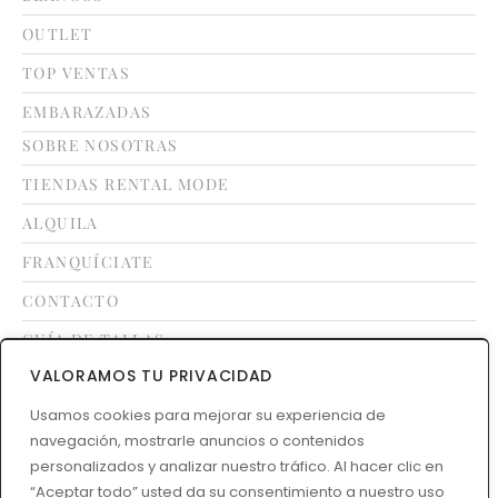
OUTLET
TOP VENTAS
EMBARAZADAS
SOBRE NOSOTRAS
TIENDAS RENTAL MODE
ALQUILA
FRANQUÍCIATE
CONTACTO
GUÍA DE TALLAS
VALORAMOS TU PRIVACIDAD
Usamos cookies para mejorar su experiencia de
LEGAL
navegación, mostrarle anuncios o contenidos
TÉRMINOS Y CONDICIONES
personalizados y analizar nuestro tráfico. Al hacer clic en
POLÍTICA DE DEVOLUCIONES
“Aceptar todo” usted da su consentimiento a nuestro uso