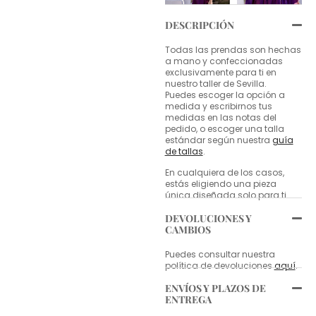
DESCRIPCIÓN
Todas las prendas son hechas
a mano y confeccionadas
exclusivamente para ti en
nuestro taller de Sevilla.
Puedes escoger la opción a
medida y escribirnos tus
medidas en las notas del
pedido, o escoger una talla
estándar según nuestra
guía
de tallas
.
En cualquiera de los casos,
estás eligiendo una pieza
única diseñada solo para ti.
DEVOLUCIONES Y
CAMBIOS
Puedes consultar nuestra
política de devoluciones
aquí
.
ENVÍOS Y PLAZOS DE
ENTREGA