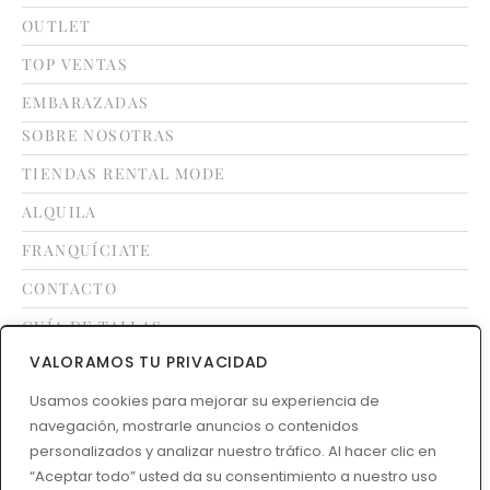
OUTLET
TOP VENTAS
EMBARAZADAS
SOBRE NOSOTRAS
TIENDAS RENTAL MODE
ALQUILA
FRANQUÍCIATE
CONTACTO
GUÍA DE TALLAS
VALORAMOS TU PRIVACIDAD
LEGAL
Usamos cookies para mejorar su experiencia de
navegación, mostrarle anuncios o contenidos
TÉRMINOS Y CONDICIONES
personalizados y analizar nuestro tráfico. Al hacer clic en
POLÍTICA DE DEVOLUCIONES
“Aceptar todo” usted da su consentimiento a nuestro uso