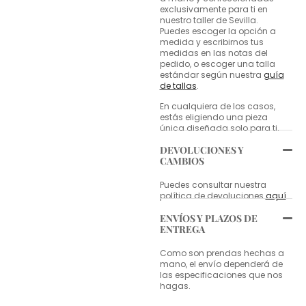
exclusivamente para ti en
nuestro taller de Sevilla.
Puedes escoger la opción a
medida y escribirnos tus
medidas en las notas del
pedido, o escoger una talla
estándar según nuestra
guía
de tallas
.
En cualquiera de los casos,
estás eligiendo una pieza
única diseñada solo para ti.
DEVOLUCIONES Y
CAMBIOS
Puedes consultar nuestra
política de devoluciones
aquí
.
ENVÍOS Y PLAZOS DE
ENTREGA
Como son prendas hechas a
mano, el envío dependerá de
las especificaciones que nos
hagas.