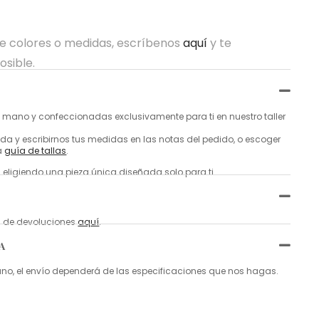
re colores o medidas, escríbenos
aquí
y te
osible.
mano y confeccionadas exclusivamente para ti en nuestro taller
a y escribirnos tus medidas en las notas del pedido, o escoger
a
guía de tallas
.
 eligiendo una pieza única diseñada solo para ti.
ca de devoluciones
aquí
.
A
, el envío dependerá de las especificaciones que nos hagas.