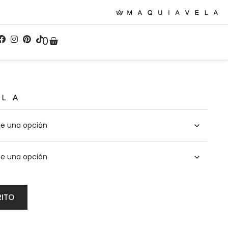
0
RITO