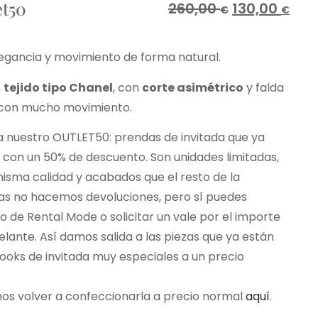
et50
260,00
130,00
€
€
egancia y movimiento de forma natural.
n
tejido tipo Chanel
, con
corte asimétrico
y falda
 y con mucho movimiento.
a nuestro OUTLET50: prendas de invitada que ya
con un 50% de descuento. Son unidades limitadas,
 misma calidad y acabados que el resto de la
das no hacemos devoluciones, pero sí puedes
 de Rental Mode o solicitar un vale por el importe
ante. Así damos salida a las piezas que ya están
looks de invitada muy especiales a un precio
emos volver a confeccionarla a precio normal
aquí
.