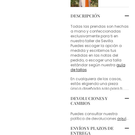
DESCRIPCIÓN
Todas las prendas son hechas
a mano y confeccionadas
exclusivamente para ti en
nuestro taller de Sevilla.
Puedes escoger la opción a
medida y escribirnos tus
medidas en las notas del
pedido, o escoger una talla
estándar según nuestra
guía
de tallas
.
En cualquiera de los casos,
estás eligiendo una pieza
única diseñada solo para ti.
DEVOLUCIONES Y
CAMBIOS
Puedes consultar nuestra
política de devoluciones
aquí
.
ENVÍOS Y PLAZOS DE
ENTREGA