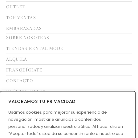
OUTLET
TOP VENTAS
EMBARAZADAS
SOBRE NOSOTRAS
TIENDAS RENTAL MODE
ALQUILA
FRANQUÍCIATE
CONTACTO
GUÍA DE TALLAS
VALORAMOS TU PRIVACIDAD
Usamos cookies para mejorar su experiencia de
LEGAL
navegación, mostrarle anuncios o contenidos
TÉRMINOS Y CONDICIONES
personalizados y analizar nuestro tráfico. Al hacer clic en
POLÍTICA DE DEVOLUCIONES
“Aceptar todo” usted da su consentimiento a nuestro uso