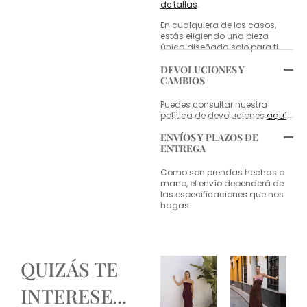
de tallas
.
En cualquiera de los casos,
estás eligiendo una pieza
única diseñada solo para ti.
DEVOLUCIONES Y
CAMBIOS
Puedes consultar nuestra
política de devoluciones
aquí
.
ENVÍOS Y PLAZOS DE
ENTREGA
Como son prendas hechas a
mano, el envío dependerá de
las especificaciones que nos
hagas.
QUIZÁS TE
INTERESE...