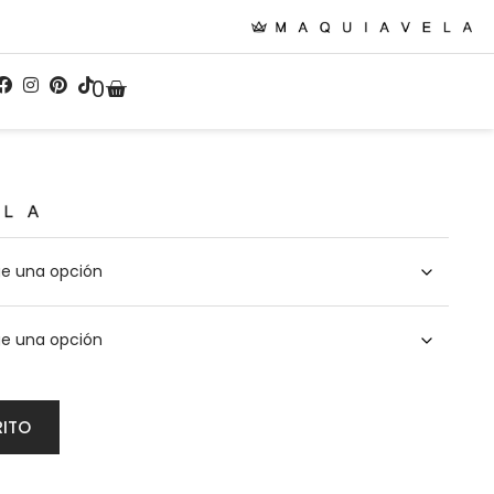
0
RITO