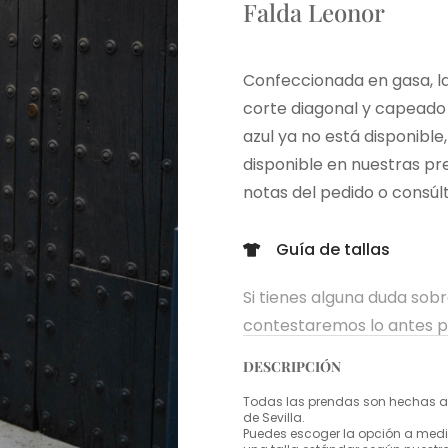
Falda Leonor
Confeccionada en gasa, la
corte diagonal y capeado q
azul ya no está disponibl
disponible en nuestras pr
notas del pedido o consú
Guía de tallas
Si tienes alguna duda sob
contestaremos lo antes p
DESCRIPCIÓN
Todas las prendas son hechas a 
de Sevilla.
Puedes escoger la opción a medid