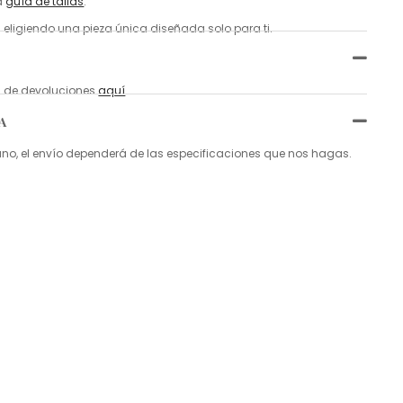
a
guía de tallas
.
 eligiendo una pieza única diseñada solo para ti.
ca de devoluciones
aquí
.
A
, el envío dependerá de las especificaciones que nos hagas.