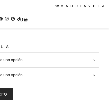
0
RITO