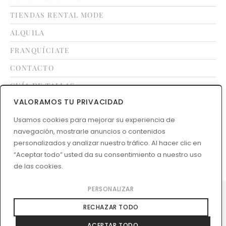
TIENDAS RENTAL MODE
ALQUILA
FRANQUÍCIATE
CONTACTO
GUÍA DE TALLAS
VALORAMOS TU PRIVACIDAD
LEGAL
Usamos cookies para mejorar su experiencia de
navegación, mostrarle anuncios o contenidos
TÉRMINOS Y CONDICIONES
personalizados y analizar nuestro tráfico. Al hacer clic en
POLÍTICA DE DEVOLUCIONES
“Aceptar todo” usted da su consentimiento a nuestro uso
de las cookies.
PERSONALIZAR
2026 © Rental Mode
RECHAZAR TODO
Desarrollado por
Social Advisor
ACEPTAR TODO