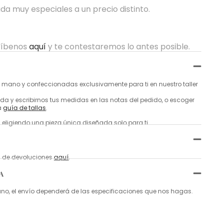
da muy especiales a un precio distinto.
críbenos
aquí
y te contestaremos lo antes posible.
mano y confeccionadas exclusivamente para ti en nuestro taller
a y escribirnos tus medidas en las notas del pedido, o escoger
a
guía de tallas
.
 eligiendo una pieza única diseñada solo para ti.
ca de devoluciones
aquí
.
A
, el envío dependerá de las especificaciones que nos hagas.