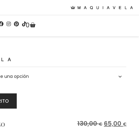
0
RITO
50
130,00
65,00
€
€