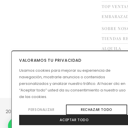
TOP VENTA
EMBARAZA
SOBRE NOS
TIENDAS R
ALQUILA
FRANQUÍCI
VALORAMOS TU PRIVACIDAD
CONTACTO
Usamos cookies para mejorar su experiencia de
navegación, mostrarle anuncios o contenidos
GUÍA DE TA
personalizados y analizar nuestro tráfico. Al hacer clic en
“Aceptar todo” usted da su consentimiento a nuestro uso
de las cookies.
PERSONALIZAR
RECHAZAR TODO
2026 © Rental Mode
ACEPTAR TODO