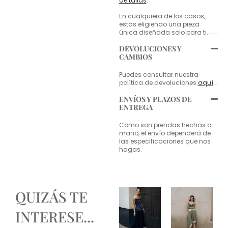
de tallas
.
En cualquiera de los casos,
estás eligiendo una pieza
única diseñada solo para ti.
DEVOLUCIONES Y
CAMBIOS
Puedes consultar nuestra
política de devoluciones
aquí
.
ENVÍOS Y PLAZOS DE
ENTREGA
Como son prendas hechas a
mano, el envío dependerá de
las especificaciones que nos
hagas.
QUIZÁS TE
INTERESE...