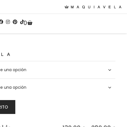
0
RITO