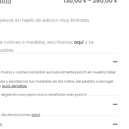
alda
130,00
-
280,00
€
€
piezas en tejido de edición muy limitada.
re colores o medidas, escríbenos
aquí
y te
osible.
mano y confeccionadas exclusivamente para ti en nuestro taller
a y escribirnos tus medidas en las notas del pedido, o escoger
a
guía de tallas
.
 eligiendo una pieza única diseñada solo para ti.
ca de devoluciones
aquí
.
A