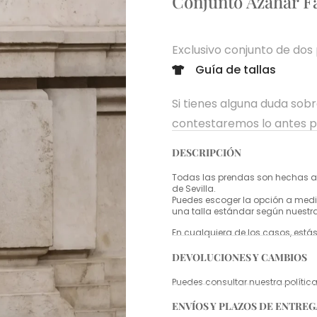
Conjunto Azahar F
Exclusivo conjunto de dos 
Guía de tallas
Si tienes alguna duda sob
contestaremos lo antes p
DESCRIPCIÓN
Todas las prendas son hechas a 
de Sevilla.
Puedes escoger la opción a medid
una talla estándar según nuestr
En cualquiera de los casos, estás
DEVOLUCIONES Y CAMBIOS
Puedes consultar nuestra políti
ENVÍOS Y PLAZOS DE ENTREG