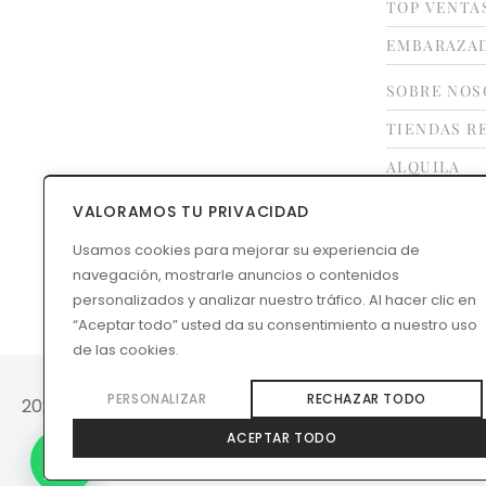
TOP VENTA
EMBARAZA
SOBRE NOS
TIENDAS R
ALQUILA
FRANQUÍCI
VALORAMOS TU PRIVACIDAD
CONTACTO
Usamos cookies para mejorar su experiencia de
navegación, mostrarle anuncios o contenidos
GUÍA DE TA
personalizados y analizar nuestro tráfico. Al hacer clic en
“Aceptar todo” usted da su consentimiento a nuestro uso
de las cookies.
PERSONALIZAR
RECHAZAR TODO
2026 © Rental Mode
ACEPTAR TODO