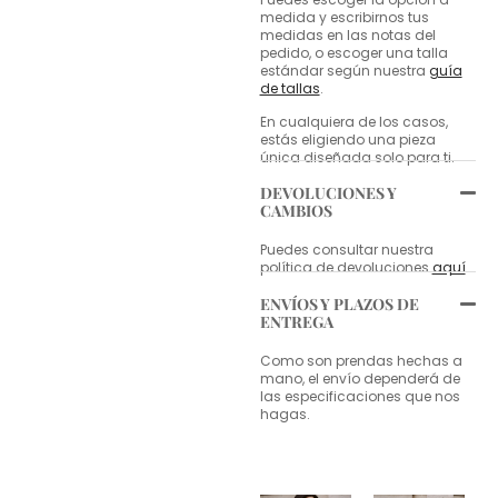
medida y escribirnos tus
medidas en las notas del
pedido, o escoger una talla
estándar según nuestra
guía
de tallas
.
En cualquiera de los casos,
estás eligiendo una pieza
única diseñada solo para ti.
DEVOLUCIONES Y
CAMBIOS
Puedes consultar nuestra
política de devoluciones
aquí
.
ENVÍOS Y PLAZOS DE
ENTREGA
Como son prendas hechas a
mano, el envío dependerá de
las especificaciones que nos
hagas.