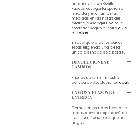
nuestro taller de Sevilla.
Puedes escoger la opción a
medida y escribirnos tus
medidas en las notas del
pedido, o escoger una talla
estándar según nuestra
guía
de tallas
.
En cualquiera de los casos,
estás eligiendo una pieza
única diseñada solo para ti.
DEVOLUCIONES Y
CAMBIOS
Puedes consultar nuestra
política de devoluciones
aquí
.
ENVÍOS Y PLAZOS DE
ENTREGA
Como son prendas hechas a
mano, el envío dependerá de
las especificaciones que nos
hagas.