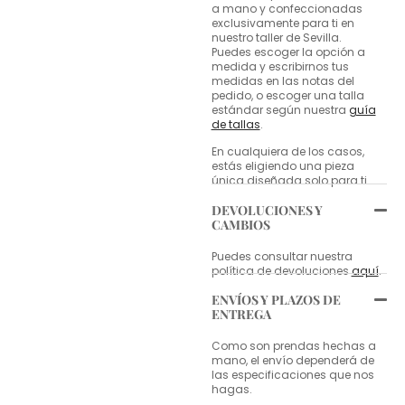
a mano y confeccionadas
exclusivamente para ti en
nuestro taller de Sevilla.
Puedes escoger la opción a
medida y escribirnos tus
medidas en las notas del
pedido, o escoger una talla
estándar según nuestra
guía
de tallas
.
En cualquiera de los casos,
estás eligiendo una pieza
única diseñada solo para ti.
DEVOLUCIONES Y
CAMBIOS
Puedes consultar nuestra
política de devoluciones
aquí
.
ENVÍOS Y PLAZOS DE
ENTREGA
Como son prendas hechas a
mano, el envío dependerá de
las especificaciones que nos
hagas.