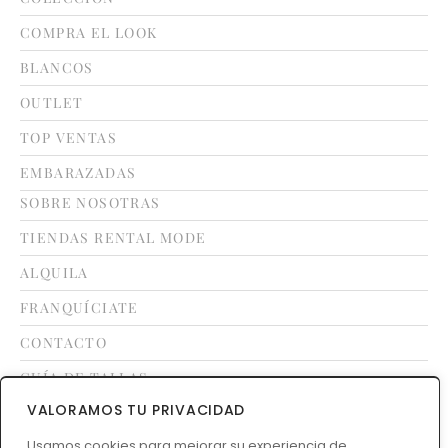
COMPRA EL LOOK
BLANCOS
OUTLET
TOP VENTAS
EMBARAZADAS
SOBRE NOSOTRAS
TIENDAS RENTAL MODE
ALQUILA
FRANQUÍCIATE
CONTACTO
GUÍA DE TALLAS
VALORAMOS TU PRIVACIDAD
LEGAL
Usamos cookies para mejorar su experiencia de