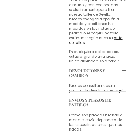
Todas las prendas son hechas
a mano y confeccionadas
exclusivamente para ti en
nuestro taller de Sevilla.
Puedes escoger la opción a
medida y escribirnos tus
medidas en las notas del
pedido, o escoger una talla
estándar según nuestra
guía
de tallas
.
En cualquiera de los casos,
estás eligiendo una pieza
única diseñada solo para ti.
DEVOLUCIONES Y
CAMBIOS
Puedes consultar nuestra
política de devoluciones
aquí
.
ENVÍOS Y PLAZOS DE
ENTREGA
Como son prendas hechas a
mano, el envío dependerá de
las especificaciones que nos
hagas.