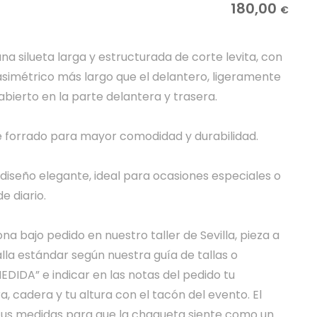
180,00
€
una silueta larga y estructurada de corte levita, con
 asimétrico más largo que el delantero, ligeramente
ierto en la parte delantera y trasera.
te forrado para mayor comodidad y durabilidad.
diseño elegante, ideal para ocasiones especiales o
e diario.
a bajo pedido en nuestro taller de Sevilla, pieza a
alla estándar según nuestra guía de tallas o
EDIDA” e indicar en las notas del pedido tu
, cadera y tu altura con el tacón del evento. El
 tus medidas para que la chaqueta siente como un