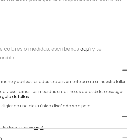
re colores o medidas, escríbenos
aquí
y te
osible.
mano y confeccionadas exclusivamente para ti en nuestro taller
a y escribirnos tus medidas en las notas del pedido, o escoger
a
guía de tallas
.
 eligiendo una pieza única diseñada solo para ti.
ca de devoluciones
aquí
.
A