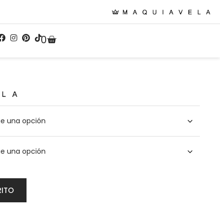
0
RITO