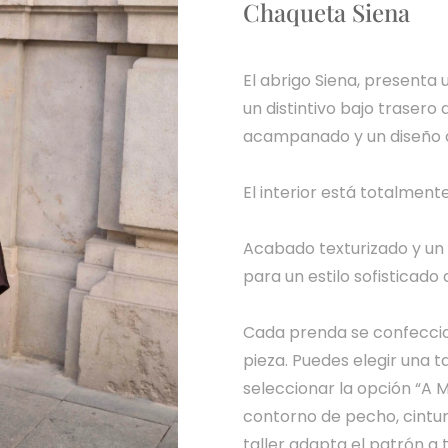
Chaqueta Siena
El abrigo Siena, presenta 
un distintivo bajo trasero
acampanado y un diseño ab
El interior está totalmen
Acabado texturizado y un 
para un estilo sofisticado d
Cada prenda se confeccion
pieza. Puedes elegir una t
seleccionar la opción “A M
contorno de pecho, cintura
taller adapta el patrón a