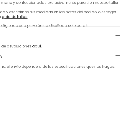
mano y confeccionadas exclusivamente para ti en nuestro taller
a y escribirnos tus medidas en las notas del pedido, o escoger
a
guía de tallas
.
 eligiendo una pieza única diseñada solo para ti.
ca de devoluciones
aquí
.
A
, el envío dependerá de las especificaciones que nos hagas.