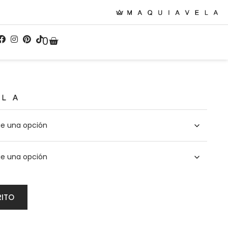
0
RITO