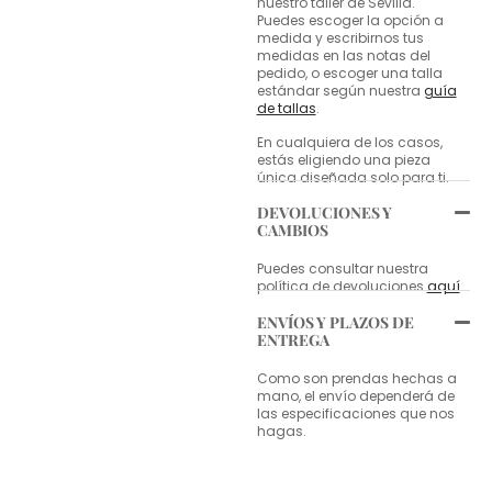
nuestro taller de Sevilla.
Puedes escoger la opción a
medida y escribirnos tus
medidas en las notas del
pedido, o escoger una talla
estándar según nuestra
guía
de tallas
.
En cualquiera de los casos,
estás eligiendo una pieza
única diseñada solo para ti.
DEVOLUCIONES Y
CAMBIOS
Puedes consultar nuestra
política de devoluciones
aquí
.
ENVÍOS Y PLAZOS DE
ENTREGA
Como son prendas hechas a
mano, el envío dependerá de
las especificaciones que nos
hagas.