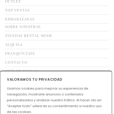
OUTLET
TOP VENTAS
EMBARAZADAS
SOBRE NOSOTRAS
TIENDAS RENTAL MODE
ALQUILA
FRANQUÍCIATE
CONTACTO
GUÍA DE TALLAS
VALORAMOS TU PRIVACIDAD
LEGAL
Usamos cookies para mejorar su experiencia de
navegación, mostrarle anuncios o contenidos
TÉRMINOS Y CONDICIONES
personalizados y analizar nuestro tráfico. Al hacer clic en
POLÍTICA DE DEVOLUCIONES
“Aceptar todo” usted da su consentimiento a nuestro uso
de las cookies.