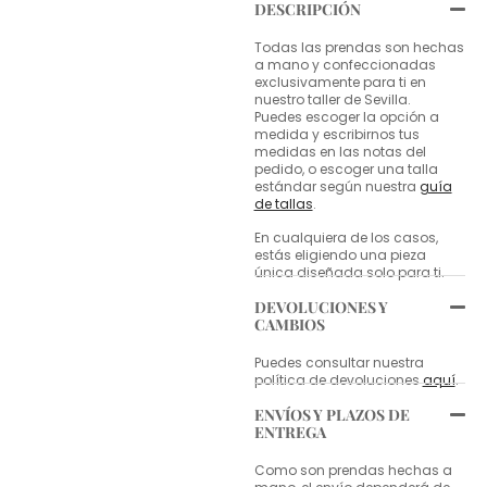
DESCRIPCIÓN
Todas las prendas son hechas
a mano y confeccionadas
exclusivamente para ti en
nuestro taller de Sevilla.
Puedes escoger la opción a
medida y escribirnos tus
medidas en las notas del
pedido, o escoger una talla
estándar según nuestra
guía
de tallas
.
En cualquiera de los casos,
estás eligiendo una pieza
única diseñada solo para ti.
DEVOLUCIONES Y
CAMBIOS
Puedes consultar nuestra
política de devoluciones
aquí
.
ENVÍOS Y PLAZOS DE
ENTREGA
Como son prendas hechas a