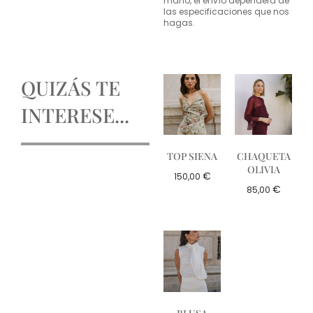
mano, el envío dependerá de
las especificaciones que nos
hagas.
QUIZÁS TE
INTERESE...
TOP SIENA
CHAQUETA
OLIVIA
€
150,00
€
85,00